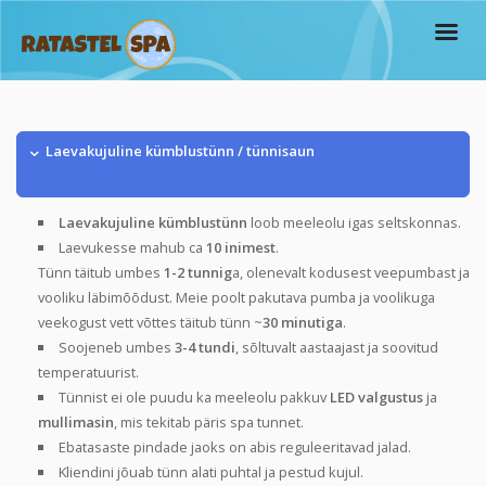
Laevakujuline kümblustünn / tünnisaun
Laevakujuline kümblustünn
loob meeleolu igas seltskonnas.
Laevukesse mahub ca
10 inimest
.
Tünn täitub umbes
1-2 tunnig
a, olenevalt kodusest veepumbast ja
vooliku läbimõõdust.
Meie poolt pakutava pumba ja voolikuga
veekogust vett võttes täitub tünn ~
30 minutiga
.
Soojeneb umbes
3-4
tundi
, sõltuvalt aastaajast ja soovitud
temperatuurist.
Tünnist ei ole puudu ka meeleolu pakkuv
LED valgustus
ja
mullimasin
, mis tekitab päris spa tunnet.
Ebatasaste pindade jaoks on abis reguleeritavad jalad.
Kliendini jõuab tünn alati puhtal ja pestud kujul.