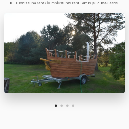
Tünnisauna rent / kümblustünni rent Tartus ja Lõuna-Eestis