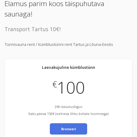
Elamus parim koos täispuhutava
saunaga!
Transport Tartus 10€!
Tünnisauna rent / kümblustünni rent Tartus ja Lõuna-Eestis
Laevakujuline kümblustünn
100
€
24h kasutusõigus
Kaks päeva 150€ (eelneva õhtu kohale toomisega)
Broneeri